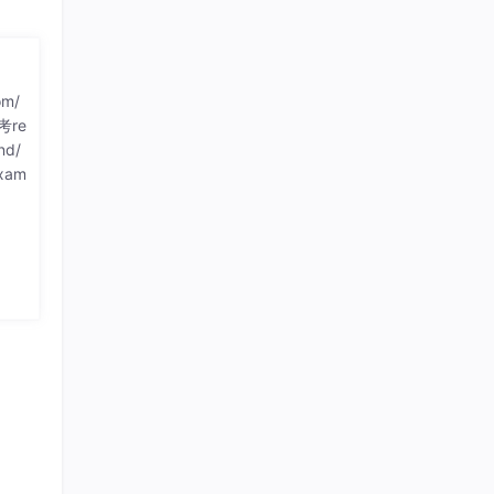
om/
参考re
nd/
exam