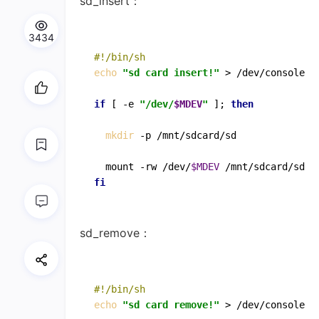
sd_insert：
3434
#!/bin/sh
echo
"sd card insert!"
 > /dev/console

if
 [ -e 
"/dev/
$MDEV
"
 ]; 
then
mkdir
 -p /mnt/sdcard/sd

  mount -rw /dev/
$MDEV
fi
sd_remove：
#!/bin/sh
echo
"sd card remove!"
 > /dev/console
