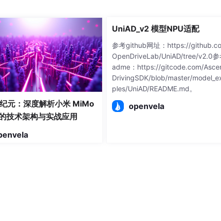
UniAD_v2 模型NPU适配
参考github网址：https://github.c
OpenDriveLab/UniAD/tree/v2.0
adme：https://gitcode.com/Asce
DrivingSDK/blob/master/model_
ples/UniAD/README.md。
纪元：深度解析小米 MiMo
openvela
e 的技术架构与实战应用
penvela