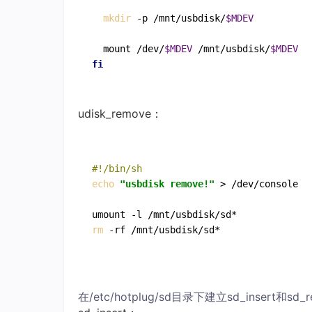
mkdir
 -p /mnt/usbdisk/
$MDEV
  mount /dev/
$MDEV
 /mnt/usbdisk/
$MDEV
fi
udisk_remove：
#!/bin/sh
echo
"usbdisk remove!"
 > /dev/console

rm
 -rf /mnt/usbdisk/sd*
在/etc/hotplug/sd目录下建立sd_insert