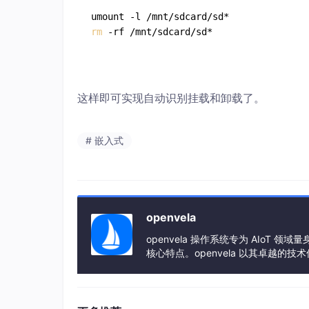
rm
 -rf /mnt/sdcard/sd*
这样即可实现自动识别挂载和卸载了。
# 嵌入式
openvela
openvela 操作系统专为 AIoT
核心特点。openvela 以其卓越的
了智能手表、运动手环、智能音箱、