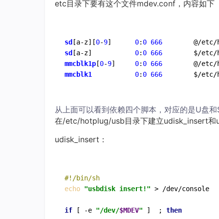
etc目录下要有这个文件mdev.conf，内容如
sd
[a-z][
0
-
9
]      
0
:
0
666
sd
[a-z]           
0
:
0
666
mmcblk1p
[
0
-
9
] 	  
0
:
0
666
mmcblk1
0
:
0
666
        $/etc/
从上面可以看到依赖四个脚本，对应的是U盘和
在/etc/hotplug/usb目录下建立udisk_ins
udisk_insert：
#!/bin/sh
echo
"usbdisk insert!"
 > /dev/console

if
 [ -e 
"/dev/
$MDEV
"
 ]  ; 
then