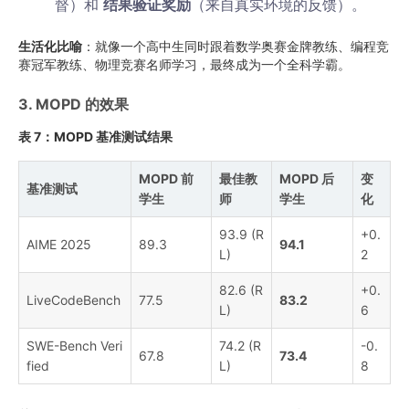
督）和
结果验证奖励
（来自真实环境的反馈）。
生活化比喻
：就像一个高中生同时跟着数学奥赛金牌教练、编程竞
赛冠军教练、物理竞赛名师学习，最终成为一个全科学霸。
3. MOPD 的效果
表 7：MOPD 基准测试结果
MOPD 前
最佳教
MOPD 后
变
基准测试
学生
师
学生
化
93.9 (R
+0.
AIME 2025
89.3
94.1
L)
2
82.6 (R
+0.
LiveCodeBench
77.5
83.2
L)
6
SWE-Bench Veri
74.2 (R
-0.
67.8
73.4
fied
L)
8