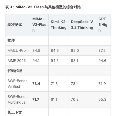
表 9：MiMo-V2-Flash 与其他模型的综合对比
MiMo-
GPT-
Kimi-K2
DeepSeek-V
基准测试
V2-Flas
5 Hig
Thinking
3.2 Thinking
h
h
推理
MMLU-Pro
84.9
84.6
85.0
87.5
AIME 2025
94.1
94.5
93.1
94.6
代码代理
SWE-Bench
73.4
71.3
73.1
74.9
Verified
SWE-Bench
71.7
61.1
70.2
55.3
Multilingual
长上下文