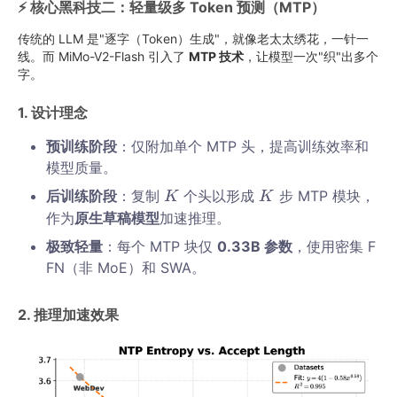
⚡ 核心黑科技二：轻量级多 Token 预测（MTP）
传统的 LLM 是"逐字（Token）生成"，就像老太太绣花，一针一
线。而 MiMo-V2-Flash 引入了
MTP 技术
，让模型一次"织"出多个
字。
1. 设计理念
预训练阶段
：仅附加单个 MTP 头，提高训练效率和
模型质量。
K
K
后训练阶段
：复制
个头以形成
步 MTP 模块，
K
K
K
K
作为
原生草稿模型
加速推理。
极致轻量
：每个 MTP 块仅
0.33B 参数
，使用密集 F
FN（非 MoE）和 SWA。
2. 推理加速效果