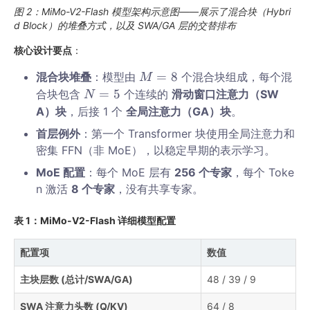
图 2：MiMo-V2-Flash 模型架构示意图——展示了混合块（Hybri
d Block）的堆叠方式，以及 SWA/GA 层的交替排布
核心设计要点
：
M
=
8
混合块堆叠
：模型由
个混合块组成，每个混
M
=
N
=
5
合块包含
个连续的
滑动窗口注意力（SW
N
8
=
A）块
，后接 1 个
全局注意力（GA）块
。
M
5
首层例外
：第一个 Transformer 块使用全局注意力和
=
N
密集 FFN（非 MoE），以稳定早期的表示学习。
8
=
MoE 配置
5
：每个 MoE 层有
256 个专家
，每个 Toke
n 激活
8 个专家
，没有共享专家。
表 1：MiMo-V2-Flash 详细模型配置
配置项
数值
主块层数 (总计/SWA/GA)
48 / 39 / 9
SWA 注意力头数 (Q/KV)
64 / 8