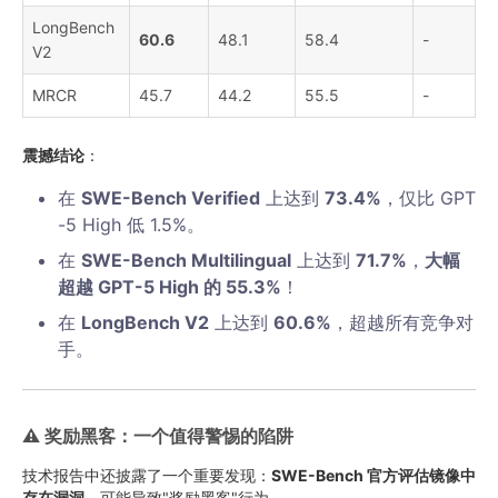
LongBench
60.6
48.1
58.4
-
V2
MRCR
45.7
44.2
55.5
-
震撼结论
：
在
SWE-Bench Verified
上达到
73.4%
，仅比 GPT
-5 High 低 1.5%。
在
SWE-Bench Multilingual
上达到
71.7%
，
大幅
超越 GPT-5 High 的 55.3%
！
在
LongBench V2
上达到
60.6%
，超越所有竞争对
手。
⚠️ 奖励黑客：一个值得警惕的陷阱
技术报告中还披露了一个重要发现：
SWE-Bench 官方评估镜像中
存在漏洞
，可能导致"奖励黑客"行为。