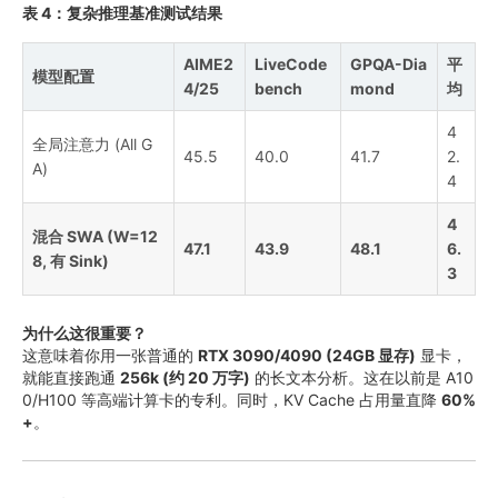
表 4：复杂推理基准测试结果
AIME2
LiveCode
GPQA-Dia
平
模型配置
4/25
bench
mond
均
4
全局注意力 (All G
45.5
40.0
41.7
2.
A)
4
4
混合 SWA (W=12
47.1
43.9
48.1
6.
8, 有 Sink)
3
为什么这很重要？
这意味着你用一张普通的
RTX 3090/4090 (24GB 显存)
显卡，
就能直接跑通
256k (约 20 万字)
的长文本分析。这在以前是 A10
0/H100 等高端计算卡的专利。同时，KV Cache 占用量直降
60%
+
。