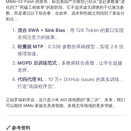
MiMo-V2-Flash 的发布，标志着国产大模型已经从"追赶参数量"进
化到了"死磕工程效率"的新阶段。它不追求虚无缥缈的千亿激活参
数，而是通过以下组合拳，在效率、成本和性能之间找到了黄金分
割点：
混合 SWA + Sink Bias
：用 128 Token 的窗口实现
全局注意力的效果。
轻量级 MTP
：0.33B 参数的草稿模型，实现 2.6 倍
推理加速。
MOPD 后训练范式
：多教师联合蒸馏，让学生超越
老师。
代码代理 RL
：10 万+ GitHub issues 的真实训练，
打造"高级程序员"。
正如罗福莉所说，这只是小米 AGI 路线图的"第二步"。未来，我们
可以期待 MiMo 家族在具身智能、多模态等领域的更多突破。
🔗 参考资料