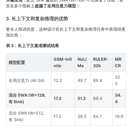
至在多个指标上
超越了全局注意力模型
！
3. 长上下文和复杂推理的优势
更令人惊讶的是，这种设计在长上下文和复杂推理任务中表现得更
加出色：
表 3：长上下文基准测试结果
GSM-Infi
NoLi
RULER-
MR
模型配置
nite
Ma
32k
CR
32.
全局注意力 (All GA)
12.3
49.7
89.4
5
混合 SWA (W=128,
34.
17.3
51.2
89.4
有 Sink)
4
混合 SWA (W=512,
17.2
38.5
84.7
19.6
有 Sink)