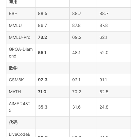
通用
BBH
88.5
88.7
88.7
MMLU
86.7
87.8
87.8
MMLU-Pro
73.2
69.2
62.1
GPQA-Diam
55.1
48.1
52.0
ond
数学
GSM8K
92.3
92.1
91.1
MATH
71.0
70.2
62.5
AIME 24&2
35.3
31.6
24.8
5
代码
LiveCodeB