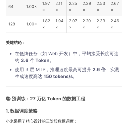
1.97
2.11
2.25
2.39
2.53
2.67
64
1.00×
×
×
×
×
×
×
1.82
1.94
2.07
2.20
2.33
2.46
128
1.00×
×
×
×
×
×
×
关键结论
：
在低熵任务（如 Web 开发）中，平均接受长度可达
约
3.6 个 Token
。
使用 3 层 MTP，推理速度最高可提升
2.6 倍
，实测
生成速度高达
150 tokens/s
。
📚 预训练：27 万亿 Token 的数据工程
1. 数据调度策略
小米采用了精心设计的三阶段数据调度：