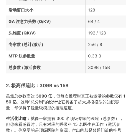
滑动窗口大小
128
GA 注意力头数 (Q/KV)
64 / 4
头维度 (QK/V)
192 / 128
专家数 (总计/激活)
256 / 8
MTP 块参数量
0.33 B
总参数 / 激活参数
309B / 15B
2. 极高稀疏比：309B vs 15B
虽然总参数高达
3090 亿
，但每次推理时真正被激活的参数仅有
1
50 亿
。这种"总分制"的设计让它具备了超大规模模型的知识容
量，却保持了轻量级模型的推理速度。
生活化比喻
：就像一家拥有 300 名顶级专家的医院（总参数），
但你来看感冒时，只有对应的呼吸科 15 名医生在工作（激活参
数）。你享受的是顶级医院的资源，付出的却是普通门诊的挂号