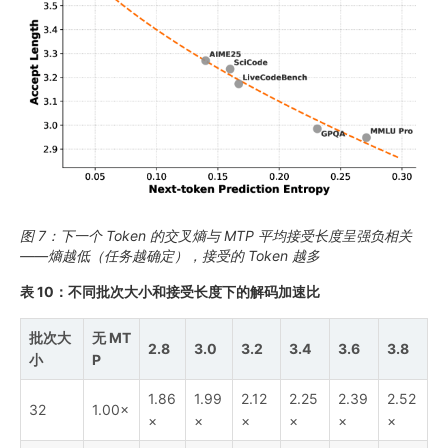
图 7：下一个 Token 的交叉熵与 MTP 平均接受长度呈强负相关
——熵越低（任务越确定），接受的 Token 越多
表 10：不同批次大小和接受长度下的解码加速比
批次大
无 MT
2.8
3.0
3.2
3.4
3.6
3.8
小
P
1.86
1.99
2.12
2.25
2.39
2.52
32
1.00×
×
×
×
×
×
×