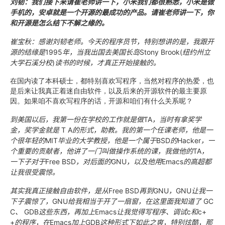
刘韧：我们接下来请崔老师讲一下，小米我们都很熟悉，小米是做
手机的，安卓就是一个开源的最成功的产品。请崔老师讲一下，你
和开源是怎么结下不解之缘的。
崔宝秋：感谢刘韧老师。今天的程序员节，特别想讲的是，我跟开
源的结缘是
1995
年，当我出国去美国长岛
Stony Brook(
纽约州立
大学石溪分校
)
读书的时候，才真正开始接触的。
在国内读了本科硕士，都特别喜欢写程序，当然对程序的热爱，也
是后来让我真正着迷自由软件，以及后来的开源软件的最主要原
因。如果咱不喜欢写程序的话，开源和咱们有什么关系呢？
到美国以后，我第一份在学校的工作就是做
TA
，当时有拿奖学
金，奖学金就是
T A
的形式，助教。我的第一个任课老师，他是一
个很年轻的
MIT
毕业的大学教授，他是一个属于
BSD
的
Hacker
，一
个重要的贡献者，他讲了一门叫做操作系统的课，我做他的
TA
，
一下子对于
Free BSD
，对后面的
GNU
，以及他用
Emacs
的高超都
让我很受震惊。
其实我真正接触自由软件，是从
Free BSD
再到
GNU
，
GNU
让我一
下子震惊了，
GNU
给我相当于开了一扇窗，在这里面我知道了
GC
C
、
GDB
这些东西，再加上
Emacs
让我觉得写程序、调试
c
和
c+
+
的程序，在
Emacs
加上
GDB
这种形式下如此之爽，特别炫酷，那