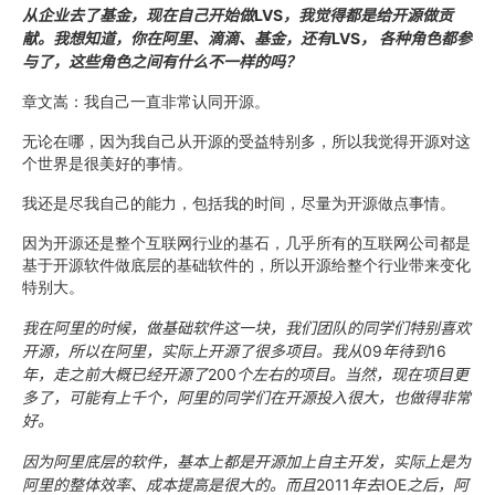
从企业去了基金，现在自己开始做
LVS
，我觉得都是给开源做贡
献。我想知道，你在阿里、滴滴、基金，还有
LVS
，
各种角色都参
与了，这些角色之间有什么不一样的吗？
章文嵩：我自己一直非常认同开源。
无论在哪，因为我自己从开源的受益特别多，所以我觉得开源对这
个世界是很美好的事情。
我还是尽我自己的能力，包括我的时间，尽量为开源做点事情。
因为开源还是整个互联网行业的基石，几乎所有的互联网公司都是
基于开源软件做底层的基础软件的，所以开源给整个行业带来变化
特别大。
我在阿里的时候，做基础软件这一块，我们团队的同学们特别喜欢
开源，所以在阿里，实际上开源了很多项目。我从
09
年待到
16
年，走之前大概已经开源了
200
个左右的项目。当然，现在项目更
多了，可能有上千个，阿里的同学们在开源投入很大，也做得非常
好。
因为阿里底层的软件，基本上都是开源加上自主开发，实际上是为
阿里的整体效率、成本提高是很大的。而且
2011
年去
IOE
之后，阿