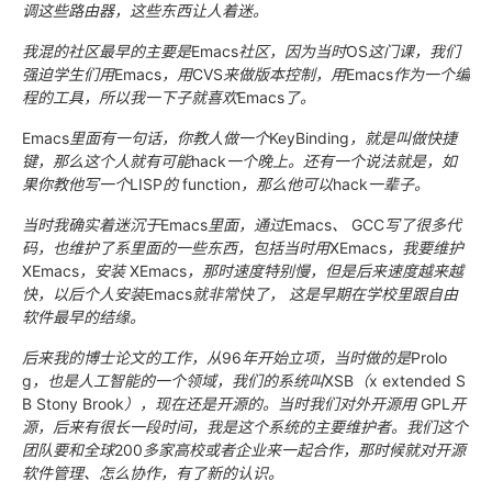
调这些路由器，这些东西让人着迷。
我混的社区最早的主要是
Emacs
社区，因为当时
OS
这门课，我们
强迫学生们用
Emacs
，用
CVS
来做版本控制，用
Emacs
作为一个编
程的工具，所以我一下子就喜欢
Emacs
了。
Emacs
里面有一句话，你教人做一个
KeyBinding
，就是叫做快捷
键，那么这个人就有可能
hack
一个晚上。还有一个说法就是，如
果你教他写一个
LISP
的
function
，那么他可以
hack
一辈子。
当时我确实着迷沉于
Emacs
里面，通过
Emacs
、
GCC
写了很多代
码，也维护了系里面的一些东西，包括当时用
XEmacs
，我要维护
XEmacs
，安装
XEmacs
，那时速度特别慢，但是后来速度越来越
快，以后个人安装
Emacs
就非常快了，
这是早期在学校里跟自由
软件最早的结缘。
后来我的博士论文的工作，从
96
年开始立项，当时做的是
Prolo
g
，也是人工智能的一个领域，我们的系统叫
XSB
（
x extended S
B Stony Brook
），现在还是开源的。当时我们对外开源用
GPL
开
源，后来有很长一段时间，我是这个系统的主要维护者。我们这个
团队要和全球
200
多家高校或者企业来一起合作，那时候就对开源
软件管理、怎么协作，有了新的认识。