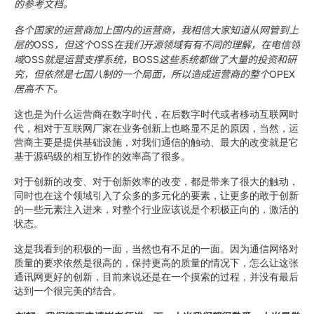
的参考文档。
各个国家的运营商加上国内的运营商，我相信大家知道从网管到上
层的
OSS
，但这个
OSS
在我们开源领域有有不同的理解，在电信领
域
OSS
就是运营支撑系统，
BOSS
这些系统都做了大量的投资和研
究，但依然是七国八制的一个局面，所以造成运营商的整个
OPEX
居高不下。
这也是为什么运营商在数字时代，在后数字时代或者移动互联网时
代，相对于互联网厂家在业务创新上也略显不足的原因，当然，运
营商主要是提供基础设施，对我们通信的触动、最大的改变就是它
基于源码级的相互协作的效率高了很多。
对于创新的改变、对于创新效率的改变，都是带来了很大的触动，
同时也在这个领域引入了众多的多元化的要素，让更多的敢于创新
的一些元素注入进来，对整个行业应该说是个积极正向的，激活的
状态。
这是我看到的积极的一面，当然也有不足的一面。因为通信网络对
质量的要求依然是很高的，保持更高的质量的情况下，怎么让这张
通讯网更好的创新，目前来说还是在一个摸索的过程，并没有最后
达到一个很完美的结合。