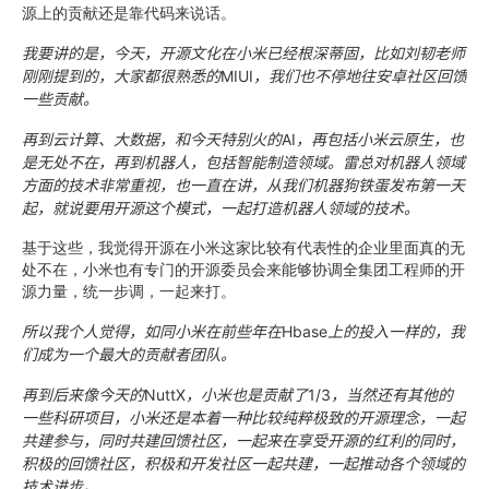
源上的贡献还是靠代码来说话。
我要讲的是，今天，开源文化在小米已经根深蒂固，比如刘韧老师
刚刚提到的，大家都很熟悉的
MIUI
，我们也不停地往安卓社区回馈
一些贡献。
再到云计算、大数据，和今天特别火的
AI
，再包括小米云原生，也
是无处不在，再到机器人，包括智能制造领域。雷总对机器人领域
方面的技术非常重视，也一直在讲，从我们机器狗铁蛋发布第一天
起，就说要用开源这个模式，一起打造机器人领域的技术。
基于这些，我觉得开源在小米这家比较有代表性的企业里面真的无
处不在，小米也有专门的开源委员会来能够协调全集团工程师的开
源力量，统一步调，一起来打。
所以我个人觉得，如同小米在前些年在
Hbase
上的投入一样的，我
们成为一个最大的贡献者团队。
再到后来像今天的
NuttX
，小米也是贡献了
1/3
，当然还有其他的
一些科研项目，小米还是本着一种比较纯粹极致的开源理念，一起
共建参与，同时共建回馈社区，一起来在享受开源的红利的同时，
积极的回馈社区，积极和开发社区一起共建，一起推动各个领域的
技术进步。