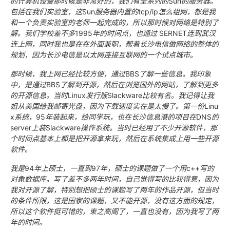
的计算机设备那时候是非常好的，我们有全系列的
Sun
的服务器。
包括在我们实验室，这
Sun
服务器内置的
tcp/ip
怎么组网，都是我
和一个负责实验室的老师一起完成的，所以那时候对网络是特别了
解。我们学校差不多
1995
年的时间点，也通过
SERNET
连到武汉
连上网，同时我也是在在外面兼职，帮着长沙电信做网络的整体的
规划，因为长沙电信是以太网连接互联网的一个试点城市。
那时候，我上网已经比较方便，通过
BBS
了解一些信息。我印象
中，是通过
BBS
了解到开源，然后在浏览国外的网站，了解到更多
的开源信息。当时
Linux
发行版
Slackware
比较有名。我记得让我
姐从美国给我邮寄光盘，因为下载速度实在是太慢了。第一份
Linu
x
系统，
95
年装起来，给同学玩，也在长沙信息港的项目在
DNS
的
server
上装
Slackware
操作系统。当时已经用了不少开源软件，那
个时间点基本上都是把开源拿来玩，然后在系统集成上用一些开源
软件。
我是
94
年上硕士，一直到
97
年，硕士的课题做了一个用
c++
写的
对象数据库。写了差不多两年时间，自己觉得写的比较得意，因为
我对开源了解，特别想把硕士的课题写了两年的作品开源，但当时
的条件所限，这是国家的课题，又不能开源，没有这方面的规定，
所以这个软件挺可惜的，束之高阁了，一直也没有，因为我写了两
年的时间。