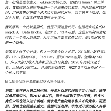
第一阶段是理想主义，以
Linux
为核心的，包括
Stallman
；第二阶
段，我觉得是互联网带来的一个开源生态的发展，用开放来对抗封
闭，用开放来促进整个技术和互联网的发展；到了第三个阶段，你
就会发现，它其实还是需要商业支撑的。
我观察到一个比较重要的，就是开源这些公司，包括后来成立的
M
ongoDB
，
Data Bricks
，在
2012
、
13
年以后，这些公司的商业化
得到了一个很大的进展。几年以后再去看这些公司，是
5
倍到
10
倍
的一个成长。
美国有人做了个分析，收入一亿美金以上公司，
2013
年之前只有
4
家，
Linux
和
MySQL
，
Red Hat
，当时
Oracle
也算，他用
My SQ
L
，所以大部分收入其实都没有过
1
亿美金。
2020
年再统计这个
表，已经到
50
家以上。开源的商业模式，在
2013
年以后得到了一
个极大的丰富。
所以这是我跟开源接触就这么三个阶段。
刘韧：现在进入第二轮问题。开源从以前的理想主义小团体，慢慢
就像蒋涛说的，到
2013
年以后，商业化得到了很大发展，很多的
商业公司也进入这个领域。竞争是资金的竞争和人才的竞争，更激
烈，规模也变得越来越大。我想问任老师，华为对开源的投入有哪