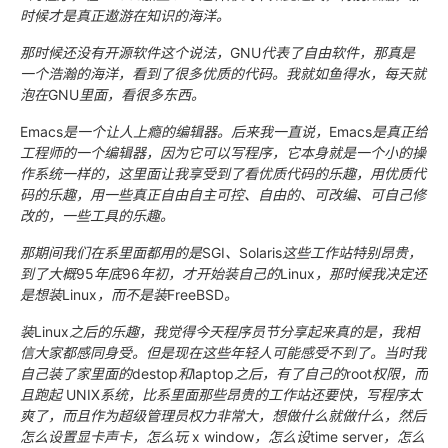
时候才是真正遨游在知识的海洋。
那时候还没有开源软件这个说法，
GNU
代表了自由软件，那真是
一个浩瀚的海洋，看到了很多优质的代码。我就如鱼得水，每天就
泡在
GNU
里面，看很多东西。
Emacs
是一个让人上瘾的编辑器。后来我一直说，
Emacs
是真正给
工程师的一个编辑器，因为它可以写程序，它本身就是一个小的操
作系统一样的，这里面让我享受到了看优质代码的乐趣，用优质代
码的乐趣，用一些真正自由自主可控、自由的、可改编、可自己修
改的，一些工具的乐趣。
那期间我们在系里面都用的是
SGI
、
Solaris
这些工作站特别昂贵，
到了大概
95
年底
96
年初，才开始装自己的
Linux
，那时候我决定还
是想装
Linux
，而不是装
FreeBSD
。
装
Linux
之后的乐趣，我觉得今天程序员节分享起来真的是，我相
信大家都感同身受。但是现在这些年轻人可能感受不到了。当时我
自己装了家里面的
destop
和
laptop
之后，有了自己的
root
权限，而
且跑起
UNIX
系统，比系里面那些昂贵的工作站还要快，写程序太
爽了，而且作为超级管理员权力非常大，想做什么就做什么，然后
怎么设置显卡声卡，怎么玩
x window
，怎么设
time server
，怎么