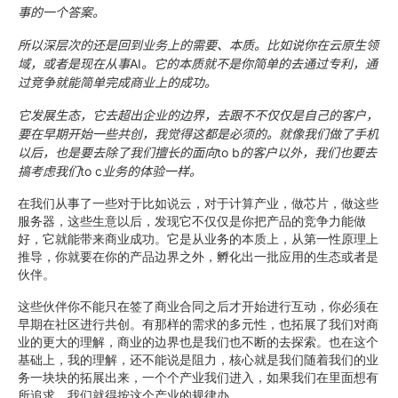
事的一个答案。
所以深层次的还是回到业务上的需要、本质。比如说你在云原生领
域，或者是现在从事
AI
。它的本质就不是你简单的去通过专利，通
过竞争就能简单完成商业上的成功。
它发展生态，它去超出企业的边界，去跟不不仅仅是自己的客户，
要在早期开始一些共创，我觉得这都是必须的。就像我们做了手机
以后，也是要去除了我们擅长的面向
to b
的客户以外，我们也要去
搞考虑我们
to c
业务的体验一样。
在我们从事了一些对于比如说云，对于计算产业，做芯片，做这些
服务器，这些生意以后，发现它不仅仅是你把产品的竞争力能做
好，它就能带来商业成功。它是从业务的本质上，从第一性原理上
推导，你就要在你的产品边界之外，孵化出一批应用的生态或者是
伙伴。
这些伙伴你不能只在签了商业合同之后才开始进行互动，你必须在
早期在社区进行共创。有那样的需求的多元性，也拓展了我们对商
业的更大的理解，商业的边界也是我们也不断的去探索。也在这个
基础上，我的理解，还不能说是阻力，核心就是我们随着我们的业
务一块块的拓展出来，一个个产业我们进入，如果我们在里面想有
所追求，我们就得按这个产业的规律办。