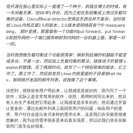
但开源在我心里实际上一直埋了一个种子，到我念博士的时候，有
一天闲着无事，在
98
年
5
月份，因为之前在系统集成上用过负载均
衡的设备，
Cisco
的
local director
觉得这东西也并不复杂，当时我
给
Linux
内核还是
2.0
的版本，
2.0
版本是网络层有个
IP masquera
ding
，
就
IP
变换，那里面有一个功能叫
put forward
，
put forwar
d
就把外网的一个端口服务映射到内网的一台机器上面，那是一对
一的。
当时我想做负载均衡这个功能很简单：映射到后端的机器能不能变
成多台，不是一台，然后加上负载均衡的算法，链接池子的管理
s
ession
的管理。花了两周时间，就写了一个特别简单的版本，它工
作了。那工作了，然后就发到
Linux
内核里面的子目录就
net de
v
，就网络开发层的邮件列表，说我做了这个事情。
没想到，很快就有用户用起来，让我感觉是挺好的，因为写了一个
软件，实际上是非常简单的软件，你想，两周时间写出来的，然后
有人在生产系统把它用起来，让我感觉是非常好的。然后通过开源
让更多的，通过在邮件列表上面回答用户的问题，响应用户的需
求。用户往往会提出各式各样的需求出来，这是我们在实验室很难
想象的，因为这些需求很多是来自真实场景，所以比我们坐在实验
室闭门造车会好很多。