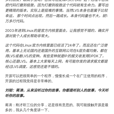
把代码打磨到极致，因为打磨到极致这个代码就有生命力。要写出
更精简的版本，实际上是挺难的事情。当然
LVS
本身也是属于比较
幸运，
那个时间点出现，然后一路成长。本身代码量也不大，就
1
万多行代码。
2003
年进到
Linux
的是官方内核里面去，让我感觉不错的，确实开
源对我个人成长帮助非常大。
这个代码在
Linux
官方内核里面已经活了
24
年了，而且还在广泛使
用，基本上无论国内还是国外的互联网公司在
4
层负载均衡，都在
用
LVS
或者
LVS
的变种。有些变种就是
IP
的报文收发用
DPDK
了，
核心还是
LVS
。基本上大家每天上网，有可能你发的请求报文都是
经过
LVS
调度，这感觉还是不错的。
开源可以把很简单的一个程序，慢慢长成一个在广泛使用的程序，
开源的过程我觉得是非常棒的。
刘韧：蒋涛，从来没听过你的故事，你都是听别人的故事，今天听
听你的故事。
蒋涛：刚才听三位的分享，还是很有意思的。我可能接触开源是最
多的，我从几个角度讲一下。