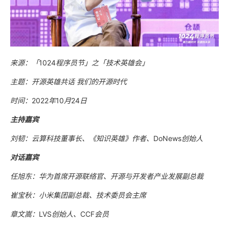
来源：「
1024
程序员节」之「技术英雄会」
主题：开源英雄共话
我们的开源时代
时间：
2022
年
10
月
24
日
主持嘉宾
刘韧：云算科技董事长、《知识英雄》作者、
DoNews
创始人
对话嘉宾
任旭东：华为首席开源联络官、开源与开发者产业发展副总裁
崔宝秋：小米集团副总裁、技术委员会主席
章文嵩：
LVS
创始人、
CCF
会员