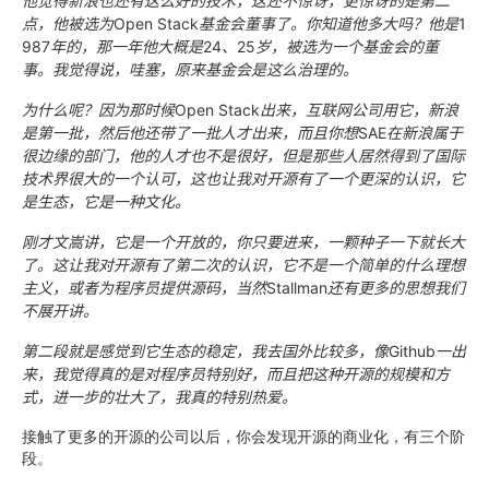
他觉得新浪也还有这么好的技术，这还不惊讶，更惊讶的是第二
点，他被选为
Open Stack
基金会董事了。你知道他多大吗？他是
1
987
年的，那一年他大概是
24
、
25
岁，被选为一个基金会的董
事。我觉得说，哇塞，原来基金会是这么治理的。
为什么呢？因为那时候
Open Stack
出来，互联网公司用它，新浪
是第一批，然后他还带了一批人才出来，而且你想
SAE
在新浪属于
很边缘的部门，他的人才也不是很好，但是那些人居然得到了国际
技术界很大的一个认可，这也让我对开源有了一个更深的认识，它
是生态，它是一种文化。
刚才文嵩讲，它是一个开放的，你只要进来，一颗种子一下就长大
了。这让我对开源有了第二次的认识，它不是一个简单的什么理想
主义，或者为程序员提供源码，当然
Stallman
还有更多的思想我们
不展开讲。
第二段就是感觉到它生态的稳定，我去国外比较多，像
Github
一出
来，我觉得真的是对程序员特别好，而且把这种开源的规模和方
式，进一步的壮大了，我真的特别热爱。
接触了更多的开源的公司以后，你会发现开源的商业化，有三个阶
段。