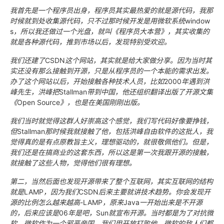
我首先是一个程序员出身，程序员其实最热爱的就是源代码，我那
时候就到处收集源代码，只不过那时候开发是用微软系统
window
s
，所以我还做过一个光盘，就叫《程序员大本营》，其实收集的
就是各种源代码，推到市场以后，发现特别受欢迎。
我们还建了
CSDN
这个网站，其实就是给大家做分享。因为当时其
实还没有那么接触到开源，只是从程序员的一个本能的需求出发。
办了这个网站以后，开始接触各种技术人员，比如
2000
年遇到洪
峰先生，洪峰把
Stallman
带到中国，他还组织翻译出版了开源文集
《
Open Source
》，也是在美国刚刚出版。
我们当时就觉得这群人好崇高这个感觉，我们写代码好像要挣钱，
但
Stallman
那时候我就接触了他，包括洪峰自由软件的这批人，我
觉得真的是有点原教旨主义，理想驱动的，就很敬佩他们。但是，
我们还是在搞商业的这套东西，所以这是第一次我跟开源的接触，
就接触了这些人物，觉得他们很有理想。
第二，当然后面也发现开源带来了整个互联网，其实互联网的结构
就是
LAMP
，因为我们
CSDN
后来主要就讲技术趋势。你会发现开
源的比例怎么越来越高
-LAMP
，原来
Java
一开始出来是不开源
的，后来应该是
06
年是吧，
Sun
就宣布开源。当时都是为了对抗微
软，微软作为一个邪恶帝国，我们用开放打败他，微软的敌人们都