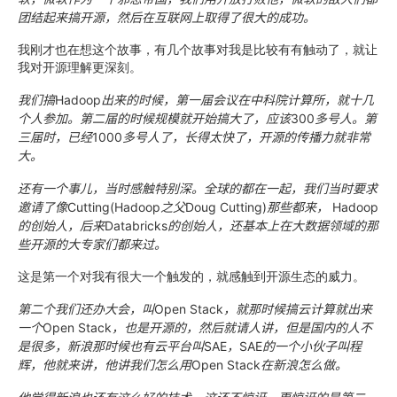
团结起来搞开源，然后在互联网上取得了很大的成功。
我刚才也在想这个故事，有几个故事对我是比较有有触动了，就让
我对开源理解更深刻。
我们搞
Hadoop
出来的时候，第一届会议在中科院计算所，就十几
个人参加。第二届的时候规模就开始搞大了，应该
300
多号人。第
三届时，已经
1000
多号人了，长得太快了，开源的传播力就非常
大。
还有一个事儿，当时感触特别深。全球的都在一起，我们当时要求
邀请了像
Cutting(Hadoop
之父
Doug Cutting)
那些都来，
Hadoop
的创始人，后来
Databricks
的创始人，还基本上在大数据领域的那
些开源的大专家们都来过。
这是第一个对我有很大一个触发的，就感触到开源生态的威力。
第二个我们还办大会，叫
Open Stack
，就那时候搞云计算就出来
一个
Open Stack
，也是开源的，然后就请人讲，但是国内的人不
是很多，新浪那时候也有云平台叫
SAE
，
SAE
的一个小伙子叫程
辉，他就来讲，他讲我们怎么用
Open Stack
在新浪怎么做。