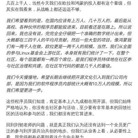
几百上千人，当然今天我们在欧拉和鸿蒙的投入都有这个量级，但
其实在我看来，从战略上都还远远不够。
我们希望看到的是，在国内应该有上万人、几十万人的，最后能从
高校、各种伙伴的程序员都能投进来，目前看还是在路上。所以说
回来，我也没有说，完完全全仔细把一个准确的数字统计出来，但
大概都在三四千人的平均月贡献，然后一些大型的项目，像鸿蒙我
们有一两千人在做，欧拉更是一两千人的规模。当然，我们从全面
的参与
Linux
基金会上游社区，本身就有我们统计了一下，在整个
社区，每个层面都有一两百个席位，是我们程序员持续地在社区参
与社区治理和共建，在社区写代码的都是几千人的量级。
我们今天慢慢地，希望长期去继续把开源文化引入到我们公司内
部，是因为我们的软件程序员内部统计大概有
10
万人的规模，所以
我们希望更进一步。
这些程序员我们知道，肯定基本上八九成都在用开源。但我们始终
严格地认为，你没有去社区参与活动，至少要有非常基本的回馈社
区的活动和参与的话，我们都没有把它算进来。
回到刘韧老师的问题，就是真正我们认为还没有达到一个全员更广
泛的参与到开源共治共创的地步。但我们从业务上看，从必要性上
看，我觉得都有必要朝着这个方向去努力。