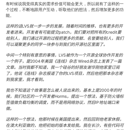
有时候说我觉得真实的需求价值可能会更大，所以就有了这样的一
个过程，不断地跟用户互动，听取他们的想法，然后增加更多的功
能。
这样的话
LVS
就一步一步的发展，随着时间的推移，也有更多的开
发者进来。开发者有可能提交
patch
，我们要对把所有的
credit
要
给别人，我们通过开源的过程把更多的贡献、名誉要给别人，我们
可以凝聚更多的同学一块参与到我们的开源社区里面了。
中间一个特别有意思的事情，
LVS
被作为一个开源全球协作开发的
一个例子，是
2004
年美国《连线》杂志
Wired
杂志上发表了一篇
文章。当时我都不知道，我一个硅谷的好朋友谢华刚他家里订阅
了，他说《连线》杂志报道了你的
LVS
项目，然后他把那本杂志寄
到我家里，我才看到。
我也不知道这个故事是怎么被人说出来的，基本上是
2000
年的时
候，我们社区的一个开发者
Horms
，提出一个想法，基于防火墙标
签值做负载均衡的调度，而不是用网络协议，然后
IP
地址端口来
做。
这样的一个想法，他那时候在美国提出来，然后回到他老家休假，
在澳大利亚做的，他把初始的版本发给我。我在长沙，有些代码可