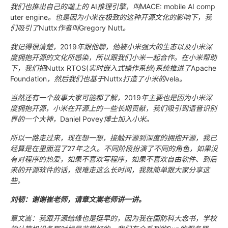
我们也推出自己的端上的
AI
推理引擎，叫
MACE: mobile AI comp
uter engine
。也是因为小米在极致的这种开源文化的影响下，我
们吸引了
Nuttx
作者叫
Gregory Nutt
。
我记得很清楚，
2019
年跟他聊，他被小米强大的生态以及小米深
度拥抱开源的文化所感染，所以跟我们小米一起合作。在小米帮助
下，我们把
Nuttx RTOS(
实时嵌入式操作系统
)
系统推进了
Apache
Foundation
，然后我们也基于
Nuttx
打造了小米的
vela
。
当然还有一个故事大家可能都了解，
2019
年主要也是因为小米深
度拥抱开源，小米在开源上的一些长期贡献，我们吸引到语音识别
界的一个大神，
Daniel Povey
博士加入小米。
所以一路走过来，现在想一想，接触开源到深度的拥抱开源，我已
经算是在里面混了
27
年之久。不同阶段扮演了不同的角色，如果没
有对程序的热爱，如果不喜欢写程序，如果不喜欢自由软件、到后
来的开源软件的话，很难走这么长时间，我就简单跟大家分享这
些。
刘韧：谢谢崔老师，请章文嵩老师讲一讲。
章文嵩：我跟开源结缘也是挺早的，因为我在国防科大念书，学校