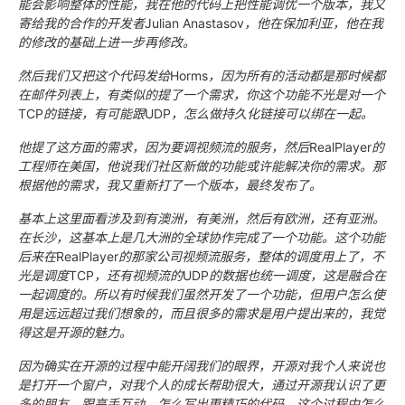
能会影响整体的性能，我在他的代码上把性能调优一个版本，我又
寄给我的合作的开发者
Julian Anastasov
，他在保加利亚，他在我
的修改的基础上进一步再修改。
然后我们又把这个代码发给
Horms
，因为所有的活动都是那时候都
在邮件列表上，有类似的提了一个需求，你这个功能不光是对一个
TCP
的链接，有可能跟
UDP
，怎么做持久化链接可以绑在一起。
他提了这方面的需求，因为要调视频流的服务，然后
RealPlayer
的
工程师在美国，他说我们社区新做的功能或许能解决你的需求。那
根据他的需求，我又重新打了一个版本，最终发布了。
基本上这里面看涉及到有澳洲，有美洲，然后有欧洲，还有亚洲。
在长沙，这基本上是几大洲的全球协作完成了一个功能。这个功能
后来在
RealPlayer
的那家公司视频流服务，整体的调度用上了，不
光是调度
TCP
，还有视频流的
UDP
的数据也统一调度，这是融合在
一起调度的。所以有时候我们虽然开发了一个功能，但用户怎么使
用是远远超过我们想象的，而且很多的需求是用户提出来的，我觉
得这是开源的魅力。
因为确实在开源的过程中能开阔我们的眼界，开源对我个人来说也
是打开一个窗户，对我个人的成长帮助很大，通过开源我认识了更
多的朋友，跟高手互动，怎么写出更精巧的代码。这个过程中怎么