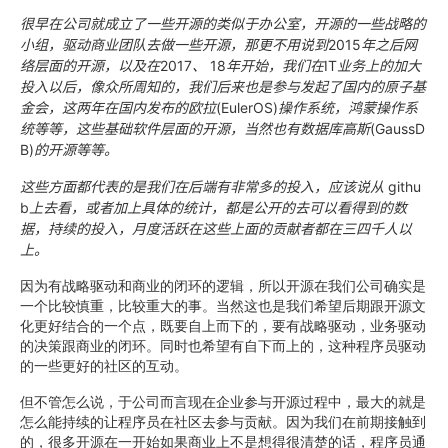
很早在公司就成立了一些开源的类似于办公室，开源的一些战略的
小组，驱动商业团队去做一些开源，那更不用说到
2015
年之后网
络层面的开源，以及在
2017
、
18
年开始，我们在
IT
业务上的加大
投入以后，像众所周知的，我们后来也是参与发起了国内的原子基
金会，这两年在国内发布的欧拉
(EulerOS)
操作系统，鸿蒙操作系
统等等，这些基础软件层面的开源，当然也有数据库高斯
(GaussD
B)
的开源等等。
这些方面都代表的是我们在后端有非常多的投入，应该说从
githu
b
上去看，或者加上具体的统计，都是公开的去可以看得到的数
据，持续的投入，月度活跃在这些上面的贡献者都在三四千人以
上。
因为有战略驱动和商业的闭环的逻辑，所以开源在我们公司确实是
一个比较慎重，比较重大的事。当然这也是我们希望后期跟开源文
化更好结合的一个点，既要自上而下的，要有战略驱动，业务驱动
的决策跟商业的闭环。同时也希望有自下而上的，这种程序员驱动
的一些更好的社区的互动。
但不管怎么说，于公司而言现在企业参与开源过程中，最大的就是
怎么能持续的让程序员在社区去参与贡献。因为我们在前期接触到
的，很多开源在一开始如果商业上不是想得很清楚的话，程序员通