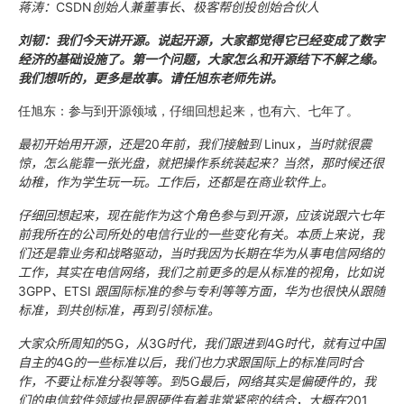
蒋涛：
CSDN
创始人兼董事长、极客帮创投创始合伙人
刘韧：我们今天讲开源。说起开源，大家都觉得它已经变成了数字
经济的基础设施了。第一个问题，大家怎么和开源结下不解之缘。
我们想听的，更多是故事。请任旭东老师先讲。
任旭东：参与到开源领域，仔细回想起来，也有六、七年了。
最初开始用开源，还是
20
年前，我们接触到
Linux
，当时就很震
惊，怎么能靠一张光盘，就把操作系统装起来？当然，那时候还很
幼稚，作为学生玩一玩。工作后，还都是在商业软件上。
仔细回想起来，现在能作为这个角色参与到开源，应该说跟六七年
前我所在的公司所处的电信行业的一些变化有关。本质上来说，我
们还是靠业务和战略驱动，当时我因为长期在华为从事电信网络的
工作，其实在电信网络，我们之前更多的是从标准的视角，比如说
3GPP
、
ETSI
跟国际标准的参与专利等等方面，华为也很快从跟随
标准，到共创标准，再到引领标准。
大家众所周知的
5G
，从
3G
时代，我们跟进到
4G
时代，就有过中国
自主的
4G
的一些标准以后，我们也力求跟国际上的标准同时合
作，不要让标准分裂等等。到
5G
最后，网络其实是偏硬件的，我
们的电信软件领域也是跟硬件有着非常紧密的结合，大概在
201