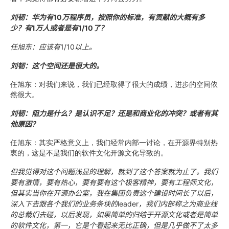
刘韧：华为有
10
万程序员，按照你的标准，有贡献的大概有多
少？有
1
万人或者是有
1/10
了？
任旭东：应该有
1/10
以上。
刘韧：这个空间还是很大的。
任旭东：对我们来说，我们已经取得了很大的成绩，进步的空间依
然很大。
刘韧：阻力是什么？是认识不足？还是和商业化的冲突？或者有其
他原因？
任旭东：其实严格意义上，我们经常内部一讨论，在开源界特别热
衷的，这是不是我们的软件文化开源文化导致的。
但我觉得对这个问题浅显的理解，就到了这个答案就为止了。我们
要有激情，要有热心，要有要有这个极客精神，要有工程师文化，
但其实当你在开源办公室，我在集团负责这个建设时间长了以后，
深入下去跟各个我们的业务条块的
leader
，我们内部称之为商业线
的总裁们去碰，以后发现，如果简单的归结于开源文化或者是简单
的软件文化，第一，它是个看起来无比正确，但是几乎做不了太多