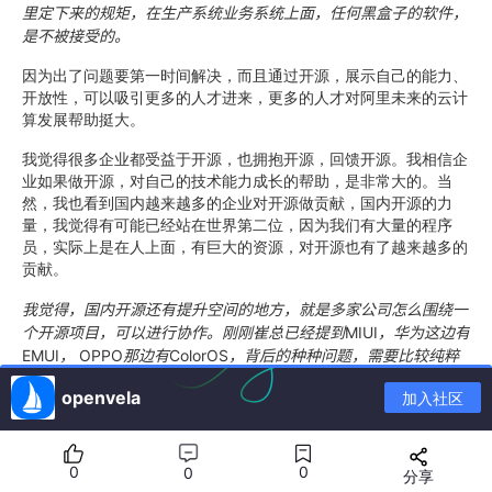
里定下来的规矩，在生产系统业务系统上面，任何黑盒子的软件，
是不被接受的。
因为出了问题要第一时间解决，而且通过开源，展示自己的能力、
开放性，可以吸引更多的人才进来，更多的人才对阿里未来的云计
算发展帮助挺大。
我觉得很多企业都受益于开源，也拥抱开源，回馈开源。我相信企
业如果做开源，对自己的技术能力成长的帮助，是非常大的。当
然，我也看到国内越来越多的企业对开源做贡献，国内开源的力
量，我觉得有可能已经站在世界第二位，因为我们有大量的程序
员，实际上是在人上面，有巨大的资源，对开源也有了越来越多的
贡献。
我觉得，国内开源还有提升空间的地方，就是多家公司怎么围绕一
个开源项目，可以进行协作。刚刚崔总已经提到
MIUI
，华为这边有
EMUI
，
OPPO
那边有
ColorOS
，背后的种种问题，需要比较纯粹
的开源组织，能把三家公司或者更多公司凝聚起来的还没有。所以
openvela
加入社区
各家都以自己商业化的角度思考，都选择了闭源。在开源的产品基
础上，做闭源的产品，实际上力量很分散。
但这不是一个例子，我们服务器
CentOS
停更之后，服务器的操作
0
0
0
分享
系统发新版，能不能形成合力？现在有很多家也没形成合力。国内