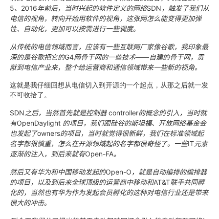
5
、
2016
年前后，当时兴起的软件定义的网络
SDN
，触发了我们从
电信的视角，转向开始用软件的视角，这张网怎么能变得更加弹
性、自动化，更加可以按需进行一些调度。
从传统的电信领域而言，应该有一些互联网厂家像谷歌，我印象最
深的是谷歌把它的
G4
网骨干网的一些技术
——
自建的骨干网，贡
献到电信产业来，整个给运营商和通信领域带来一些新的视角。
这就是我仔细回想从电信切入到开源的一个起点，从那之后就一发
不可收拾了。
SDN
之后，当然首先就是控制器
controller
的概念的引入，当时就
有
OpenDaylight
的项目，我们跟硅谷的斯坦福、开放网络基金会
也发起了
owners
的项目，当时就觉得很新鲜，我们在标准领域起
名字都很慎重，怎么在开源领域起的名字都很奇怪了。一些
IT
元素
逐渐的注入，到后来就有
Open-FA
。
然后又有华为和中国移动发起的
Open-O
，就是自动编排的编排器
的项目，以及到后来全球顶级的运营商中移动和
AT&T
联手共同孵
化的，当然也有华为作为发起会员孵化的这种对电信行业还是带来
很大的冲击。