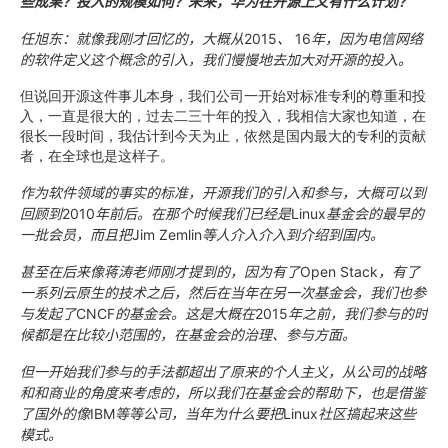
些成果？投入的规模如何？未来，华为在开源上又有什么计划？
任旭东：就像我刚才回忆的，大概从
2015
、
16
年，因为电信网络
的软件定义这个概念的引入，我们慢慢地去加大对开源的投入。
但说回开源这件事儿本身，我们公司一开始对标准专利的尊重和投
入，一直是很大的，过去二三十年的投入，我相信大家也知道，在
很长一段时间，我估计到今天为止，依然是国内最大的专利的贡献
者，在全球也是这样子。
作为软件领域的事实的标准，开源我们的引入和参与，大概可以到
回顾到
2010
年前后。在那个时候我们已经是
Linux
基金会的最早的
一批会员，而且把
Jim Zemlin
等人介入介入到介绍到国内。
甚至在后来像蒋涛老师刚才提到的，因为有了
Open Stack
，有了
一系列云原生的技术之后，然后在当年在另一次基金会，我们也参
与发起了
CNCF
的基金会。这是大概在
2015
年之前，我们参与的时
候都是在比较小范围的，在基金会的治理、参与方面。
但一开始我们参与的手法都超出了原来的个人主义，从公司的战略
和和商业的角度来考虑的，所以我们在基金会的帮助下，也是借鉴
了国外的像
IBM
等等公司，当年为什么要把
Linux
社区搞起来这些
模式。