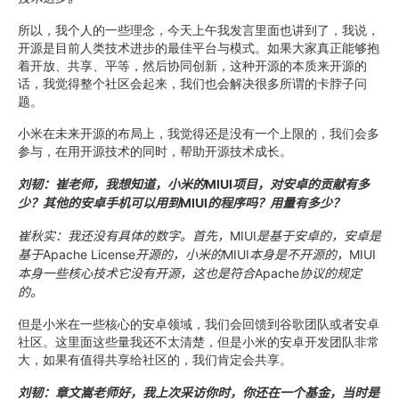
所以，我个人的一些理念，今天上午我发言里面也讲到了，我说，
开源是目前人类技术进步的最佳平台与模式。如果大家真正能够抱
着开放、共享、平等，然后协同创新，这种开源的本质来开源的
话，我觉得整个社区会起来，我们也会解决很多所谓的卡脖子问
题。
小米在未来开源的布局上，我觉得还是没有一个上限的，我们会多
参与，在用开源技术的同时，帮助开源技术成长。
刘韧：崔老师，我想知道，小米的
MIUI
项目，对安卓的贡献有多
少？其他的安卓手机可以用到
MIUI
的程序吗？用量有多少？
崔秋实：我还没有具体的数字。首先，
MIUI
是基于安卓的，安卓是
基于
Apache License
开源的，小米的
MIUI
本身是不开源的，
MIUI
本身一些核心技术它没有开源，这也是符合
Apache
协议的规定
的。
但是小米在一些核心的安卓领域，我们会回馈到谷歌团队或者安卓
社区。这里面这些量我还不太清楚，但是小米的安卓开发团队非常
大，如果有值得共享给社区的，我们肯定会共享。
刘韧：章文嵩老师好，我上次采访你时，你还在一个基金，当时是