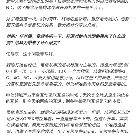
到今天我们公司提出的基于自动驾驶网概念引入的自动驾驶网络
A
ND
，这个概念还是构建在跟开源相关的一些平台上。
除了电信这一块，我们有
IT
、终端这些领域，当然毫无疑问，也都
跟开源有非常密切的关系，我大概就分享这几点。
刘韧：任老师，我想多问一下，开源对给电信网络带来了什么改
变？给华为带来了什么改变？
任旭东：这个问题非常好。
我刚开始也说过，电信从事的是以标准为主导的。标准大概是
5
到
1
0
年是一代，
5
年一小代际，
10
年一个大代际。从我们体验到的
3
G
、
4G
、
5G
，大概大家也能感受到，所以它整个的演进，产业链
的互联互通首先是非常重要的，所以标准到今天依然是最重要的。
电信领域产业平台互动互联互通的时候，无论是全球从原来的信令
的互通，到今天的网络的互通，到各种都互联互通是它的本质。
整体表现出来的，就是它的基础设施很发达，但是，从运维从自动
化从怎么
OPEX
的视角看，一直是居高不下的。但这么多年，其实
在标准领域，原来大家熟知的
TMF
电信管理论坛做一个准标准组
织，也做了非常多的尝试，出了非常多的
paper
，非常多的架构级