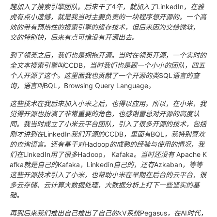
趣加入了搜索引擎团队。后来干了
4
年，就加入了
LinkedIn
，在雅
虎有点小遗憾，就是我当时主要负责的一块程序想开源的。一个高
效的带有预热性的搜索引擎的缓存技术，但后来因为交给微软，
交的特别快，后来有点可惜没有开源出去。
到了领英之后，我们也是拥抱开源。当时在领英开源，一个实时的
全文本搜索引擎叫
CCDB
，当时我们也是跟一个小小的团队，四五
个人开源了这个。这里面我也贡献了一个开源的类
SQL
语言的查
询，语言叫
BQL
，
Browsing Query Language
。
这些技术在我后来加入小米之后，也得以应用。所以，在小米，我
觉得开源也扮演了非常重要的角色，也感谢雷总对开源的高度认
同。我当时成立了小米云平台团队，引入了很多开源的技术，包括
刚才讲到在
LinkedIn
我们开源的
CCDB
，里面有
BQL
，我特别喜欢
的查询语言。还有基于对
Hadoop
的成熟的经验与使用的情况，我
们在
LinkedIn
用了很多
Hadoop
，
Kafaka
。当时还没有
Apache K
afka
就是自己的
Kafaka
，
Linkedin
自己的，还有
Azkaban
，等等
这些开源技术引入了小米，也帮助小米在早期在后台的云平台，很
多云存储、云计算大数据处理，大数据分析上打下一些坚实的基
础。
再到后来我们推出自己推出了自己的
kV
系统
Pegasus
，在
AI
时代，