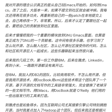
我对开源的理念认识真正的是从自己玩
Emacs
开始的，如何改
Ema
cs
，改了之后，大版本一来，如果不提交到社区就会被冲掉。我每
次还得再花很多功夫，再重新把自己的一些
patch
在本地提交上
去，自己再修改一下，非常累。所以，后来才认定了要跟社区一起
走，要把自己的贡献放到社区里面。
后来才慢慢把我的一个重要的模块放到
GNU Emacs
里面，也算是
真正成为了
GNU
的一个贡献者。这中间有很多乐趣，也学习到了
怎么玩开源，怎么融入社区，怎么让开源社区接受你的代码，怎么
和社区和开源巨人一起成长，这些乐趣聊起来当然很兴奋。
后来我的几段工作，第一份工作是
IBM
，后来在雅虎，
Linkedin
，
再到小米，
一路跟开源都没有离开过。
在
IBM
，我加入的
DB2
的团队，比较商用软件，不怎么用开源，但
是我用开源技术，用
DocBook
用
xml
这些技术帮这个团队弄了一个
开源，基于开源的文档写作的工具链非常强大，完全替换了老掉牙
的一些文档写作。用
EMacs
，用
DocBook
就是
O'Reilly
他们用的
一些出版发行的工具来打造。
到雅虎也是如鱼得水，因为互联网公司尤其搜索引擎公司特别拥抱
开源，当时我差点加入了
Hadoop
这个团队，但后来我还是根据兴