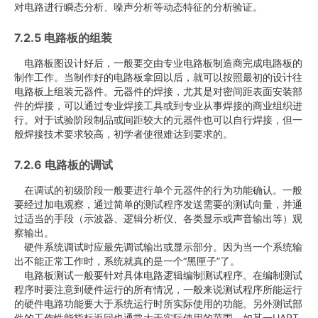
对电路进行瞬态分析、噪声分析等动态特征的分析验证。
7.2.5 电路板的组装
电路板图设计好后，一般要交由专业电路板制造商完成电路板的
制作工作。当制作好的电路板拿回以后，就可以按照最初的设计往
电路板上组装元器件。元器件的焊接，尤其是对密间距表面安装部
件的焊接，可以通过专业焊接工具或到专业从事焊接的商业组织进
行。对于试验阶段制品或间距较大的元器件也可以自行焊接，但一
般焊接技术要求较高，初学者使很难达到要求的。
7.2.6 电路板的调试
在调试的初级阶段一般要进行单个元器件的行为功能确认。一般
要经过加电观察，通过简单的测试程序发送需要的测试向量，并通
过适当的手段（示波器、逻辑分析仪、各类显示或声音输出等）观
察输出。
硬件系统调试时应最先调试输出或显示部分。因为当一个系统输
出不能正常工作时，系统就真的是一个“黑匣子”了。
电路板测试一般要针对具体电路逻辑编制测试程序。在编制测试
程序时要注意到硬件运行的所有情况，一般来说测试程序所能运行
的硬件电路功能要大于系统运行时所实际使用的功能。另外测试部
件的工作性能指标返回也通常大于实际使用的范围，如某一UART