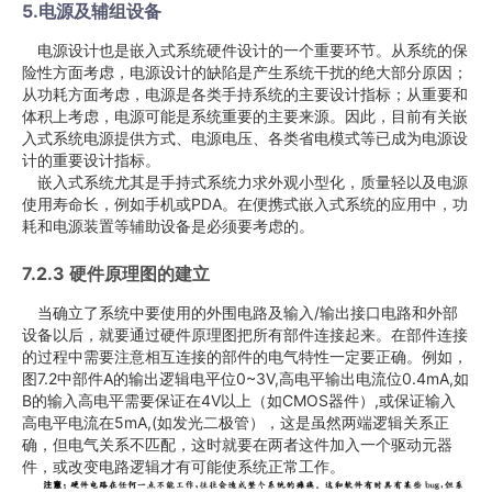
5.电源及辅组设备
电源设计也是嵌入式系统硬件设计的一个重要环节。从系统的保
险性方面考虑，电源设计的缺陷是产生系统干扰的绝大部分原因；
从功耗方面考虑，电源是各类手持系统的主要设计指标；从重要和
体积上考虑，电源可能是系统重要的主要来源。因此，目前有关嵌
入式系统电源提供方式、电源电压、各类省电模式等已成为电源设
计的重要设计指标。
嵌入式系统尤其是手持式系统力求外观小型化，质量轻以及电源
使用寿命长，例如手机或PDA。在便携式嵌入式系统的应用中，功
耗和电源装置等辅助设备是必须要考虑的。
7.2.3 硬件原理图的建立
当确立了系统中要使用的外围电路及输入/输出接口电路和外部
设备以后，就要通过硬件原理图把所有部件连接起来。在部件连接
的过程中需要注意相互连接的部件的电气特性一定要正确。例如，
图7.2中部件A的输出逻辑电平位0~3V,高电平输出电流位0.4mA,如
B的输入高电平需要保证在4V以上（如CMOS器件）,或保证输入
高电平电流在5mA,(如发光二极管），这是虽然两端逻辑关系正
确，但电气关系不匹配，这时就要在两者这件加入一个驱动元器
件，或改变电路逻辑才有可能使系统正常工作。