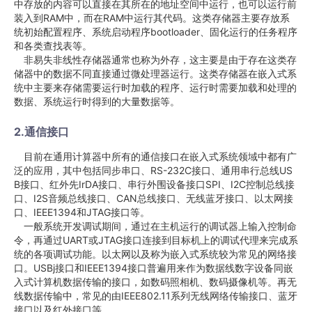
中存放的内容可以直接在其所在的地址空间中运行，也可以运行前
装入到RAM中，而在RAM中运行其代码。这类存储器主要存放系
统初始配置程序、系统启动程序bootloader、固化运行的任务程序
和各类查找表等。
非易失非线性存储器通常也称为外存，这主要是由于存在这类存
储器中的数据不同直接通过微处理器运行。这类存储器在嵌入式系
统中主要来存储需要运行时加载的程序、运行时需要加载和处理的
数据、系统运行时得到的大量数据等。
2.通信接口
目前在通用计算器中所有的通信接口在嵌入式系统领域中都有广
泛的应用，其中包括同步串口、RS-232C接口、通用串行总线US
B接口、红外先IrDA接口、串行外围设备接口SPI、I2C控制总线接
口、I2S音频总线接口、CAN总线接口、无线蓝牙接口、以太网接
口、IEEE1394和JTAG接口等。
一般系统开发调试期间，通过在主机运行的调试器上输入控制命
令，再通过UART或JTAG接口连接到目标机上的调试代理来完成系
统的各项调试功能。以太网以及称为嵌入式系统较为常见的网络接
口。USBj接口和IEEE1394接口普遍用来作为数据线数字设备同嵌
入式计算机数据传输的接口，如数码照相机、数码摄像机等。再无
线数据传输中，常见的由IEEE802.11系列无线网络传输接口、蓝牙
接口以及红外接口等。