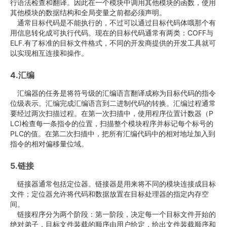
行语法检查和翻译。因此在一个模块中调用其他模块的函数，使用
其他模块的数据结构和全局变量之前都必须声明。
通常目标代码是不能执行的，不过可以通过目标代码体哦那个有
用信息转化成可执行代码。现在的目标代码通常有两类：COFF与
ELF.有了标准的目标文件格式，不同的开发商提供的开发工具就可
以实现相互连接和操作。
4.汇编
汇编器的任务是将符号级的汇编语言翻译成称为目标代码的指令
位级表示。汇编完成汇编语言到二进制代码的转换。汇编过程通常
要经过两次扫描过程。在第一次扫描中，使用程序位置计数器（P
LC)检查每一条指令的位置，扫描整个模块程序并标记每个标号的
PLC的值。在第二次扫描中，把所有汇编代码中的相对地址加入到
指令的相对偏移量位域。
5.链接
链接器通常包括定位器。链接器是用来将不同的模块连接成目标
文件；定位器允许将代码和数据放置在目标处理器的指定内存空
间。
链接程序分为两个阶段：第一阶段，决定每一个目标文件开始的
绝对弟子，目标文件装载的顺序由用户给定，给出文件装载顺序和