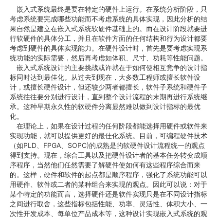
嵌入式系统最终是要在特定的硬件上运行。在系统分析阶段，只
考虑系统要完成哪些功能而不考虑系统的具体实现，因此分析的结
果自然是建立在嵌入式系统软硬件基础上的。而在设计阶段就要进
行软硬件的具体分工，并且在软件方面的任何结构和行为设计都要
考虑到硬件的具体实现能力。在硬件设计时，首先是要考虑实现系
统功能的实际需要，然后再考虑如体积、尺寸、功耗等性能问题。
嵌入式系统设计的主要挑战或许就在于如何使相互竞争的设计指
标同时达到最佳化。从过去到现在，大多数工程师或擅长软件设
计，或擅长硬件设计，但还较少两者都擅长，软件子系统和硬件子
系统往往要分别进行设计，直到整个设计流程的末期再进行系统继
承。这种早期永久性的软硬件分离显然难以做到设计指标的最优
化。
在理论上，如果在设计过程的任何阶段都能选择用硬件或软件来
实现功能，就可以提供更好的最佳化系统。目前，可编程硬件技术
（如PLD、FPGA、SOPC)的成熟是的软硬件设计流程统一的观点
得到支持。现在，综合工具以及把硬件设计者的基本任务转变成顺
序程序，当然他们任然需要了解硬件使如何有这些程序综合而来
的。这样，硬件和软件的起点都是顺序程序，强化了系统功能可以
用硬件、软件或二者的某种组合来实现的观点。因此可以说：对于
某个特定的功能而言，选择硬件还是软件实现只是在不同设计指标
之间进行取舍，这些指标包括性能、功率、灵活性、体积大小、一
次性开发成本、每单位产品成本等，这种设计实现嵌入式系统的观