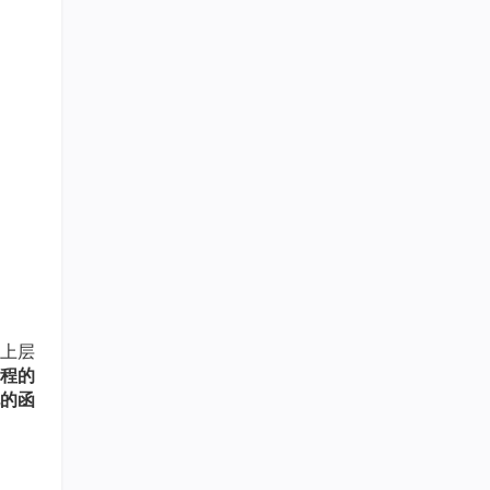
上层
程的
现的函