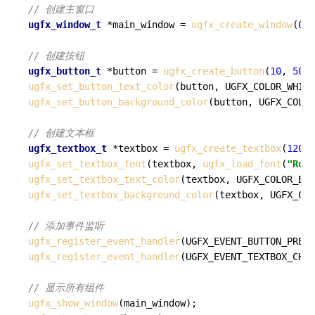
// 创建主窗口
ugfx_window_t
 *main_window = 
ugfx_create_window
(
0
, 
// 创建按钮
ugfx_button_t
 *button = 
ugfx_create_button
(
10
, 
50
, 
ugfx_set_button_text_color
ugfx_set_button_background_color
(button, UGFX_COLOR
// 创建文本框
ugfx_textbox_t
 *textbox = 
ugfx_create_textbox
(
120
, 
ugfx_set_textbox_font
(textbox, 
ugfx_load_font
(
"Robo
ugfx_set_textbox_text_color
ugfx_set_textbox_background_color
(textbox, UGFX_COL
// 添加事件监听
ugfx_register_event_handler
ugfx_register_event_handler
(UGFX_EVENT_TEXTBOX_CHAN
// 显示所有组件
ugfx_show_window