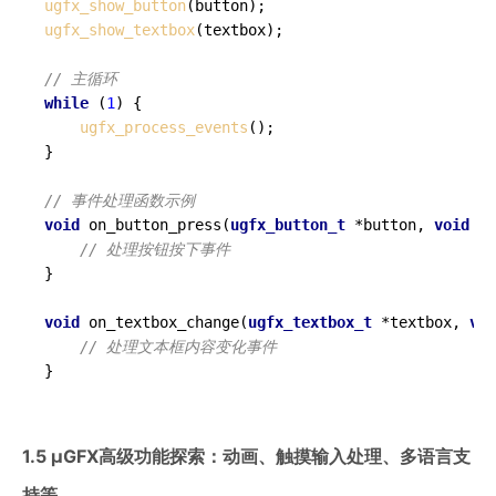
ugfx_show_button
ugfx_show_textbox
(textbox);

// 主循环
while
 (
1
) {

ugfx_process_events
();

}

// 事件处理函数示例
void
on_button_press
(
ugfx_button_t
 *button, 
void
 *d
// 处理按钮按下事件
}

void
on_textbox_change
(
ugfx_textbox_t
 *textbox, 
voi
// 处理文本框内容变化事件
}
1.5 µGFX高级功能探索：动画、触摸输入处理、多语言支
持等