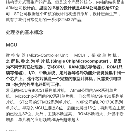
结构等方式而生产的产品。但是这个产品的核心，内核的结构是由
ARM公司设计的。
里面的IP核的设计就是ARM公司授权给ST公
司
，ST公司根据这个IP核的设计结构进行添加，设计进而生产，
就有了我们日常使用的一系列STM32产品。
处理器的基本概念
MCU
微 控 制 器 (Micro-Controller Unit ， MCU) ， 俗 称 单 片 机 。
之 所 以 称 之 为 单 片 机 (Single ChipMicrocomputer)， 是因
为不同于其它处理器，它将CPU、 RAM(随机存储器)、 ROM(只
读存储器)、 I/O、中断系统、定时器等各种功能外设资源集中到一
个芯片上。 这个芯片就是一个完整的微型计算机，只需要供电或
加上极少的外围电路即可工作。
常见的MCU有80C51系列单片机、 Atmel公司的AVR系列单片
机、 Microchip公司的PIC系列单片机、 TI公司的MSP430系列单
片机、 ST公司的STM32系列单片机、 NXP公司的LPC1700系列
单片机。早期的MCU主要是8位，后面发展出16位，再到现在主流
的已经是32位。此外，主频不断提高、 ROM不断增大、外设不断
增多，单片机的应用领域和场合越来越大