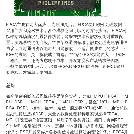
FPGA主要有两大优势： 高速和灵活。 FPGA使用硬件处理数据，
采用并发和流水技术，多个模块之间可以同时并行执行。 FPGA可
以根据现场情况配置器件功能，能够在技术和需求变化时重新配
置，实现系统优化升级。**在某些通信领域，需要处理高速的通信
协议，同时通信协议随时都可能修改，不适合做成专门的芯片，F
PGA的高速、灵活就便成了首选。**虽然FPGA功能强大，但实际
工程项目中，还需考虑硬件成本、开发难度和市场需求等因素。
一些简单的控制场合， 尽管FPGA和MCU都能胜任，但MCU价格
低廉和研发简单，更划算。
总结
如今复杂的嵌入式系统往往是复合架构， 比如“ MPU+FPGA”、“ M
PU+DSP”、“ MCU+FPGA”、“ MCU+DSP”，甚至“ MCU +MPU+F
PGA+DSP”。 控制、显示、通信一般选择MCU或MPU， 通信和数
据处理算法选择DSP，大量的数据处理和特定实现选择FPGA。
MCU开发需要C语言基础，然后学习各类资源、接口，再到RTO
S； MPU通常运行Linux，需要Linux基础、操作系统、网络编程等
知识； DSP开发需要具备数据信号处理算法的理论知识； FPGA开