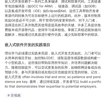
嵌入式开发依赖于一系列工具来编译、调试和部署代码。工具链通
常包括编译器（如GCC for ARM）、链接器、调试器（如GDB）
以及集成开发环境（IDE）如Eclipse或Keil。这些工具帮助开发者
将源代码转换为可在目标硬件上运行的机器码。此外，版本控制系
统如Git是必不可少的，用于管理代码变更和协作。对于入门者，
选择适合的工具并熟悉其使用是提高效率的关键。许多工具提供免
费版本或开源替代品，使得学习成本较低。掌握工具链还能加速问
题解决，例如通过仿真器进行硬件仿真，减少实际部署中的错误。
嵌入式软件开发的实践项目
理论学习必须通过实践来巩固，嵌入式开发尤其如此。入门者可以
从简单的项目开始，如控制LED灯、读取温度传感器数据或构建一
个小型机器人。这些项目帮助应用所学知识，并培养问题解决能
力。随着技能提升，可以尝试更复杂的应用，如物联网设备或自动
驾驶小车。参与开源项目或在线社区也能提供宝贵的经验。记住，
嵌入式开发 often involves trial and error, so patience and persi
stence are key. 最终，通过持续实践，开发者可以 build a portfo
lio that demonstrates their expertise to potential employers.
# 音视频