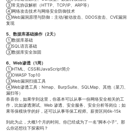
③常见协议解析（HTTP、TCP/IP、ARP等）
④网络攻击技术与网络安全防御技术
⑤Web漏洞原理与防御：主动/被动攻击、DDOS攻击、CVE漏洞
复现
5、数据库基础操作（2天）
①数据库基础
②SQL语言基础
③数据库安全加固
6、Web渗透（1周）
①HTML、CSS和JavaScript简介
②OWASP Top10
③Web漏洞扫描工具
④Web渗透工具：Nmap、BurpSuite、SQLMap、其他（菜刀、
漏扫等）
恭喜你，如果学到这里，你基本可以从事一份网络安全相关的工
作，比如渗透测试、Web 渗透、安全服务、安全分析等岗位；如
果等保模块学的好，还可以从事等保工程师。薪资区间6k-15k
到此为止，大概1个月的时间。你已经成为了一名“脚本小子”。那
么你还想往下探索吗？