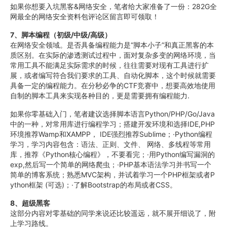
如果你想要入坑黑客&网络安全，笔者给大家准备了一份：282G全
网最全的网络安全资料包评论区留言即可领取！
7、脚本编程（初级/中级/高级）
在网络安全领域。是否具备编程能力是“脚本小子”和真正黑客的本
质区别。在实际的渗透测试过程中，面对复杂多变的网络环境，当
常用工具不能满足实际需求的时候，往往需要对现有工具进行扩
展，或者编写符合我们要求的工具、自动化脚本，这个时候就需要
具备一定的编程能力。在分秒必争的CTF竞赛中，想要高效地使用
自制的脚本工具来实现各种目的，更是需要拥有编程能力.
如果你零基础入门，笔者建议选择脚本语言Python/PHP/Go/Java
中的一种，对常用库进行编程学习；搭建开发环境和选择IDE,PHP
环境推荐Wamp和XAMPP， IDE强烈推荐Sublime；·Python编程
学习，学习内容包含：语法、正则、文件、 网络、多线程等常用
库，推荐《Python核心编程》，不要看完；·用Python编写漏洞的
exp,然后写一个简单的网络爬虫；·PHP基本语法学习并书写一个
简单的博客系统；熟悉MVC架构，并试着学习一个PHP框架或者P
ython框架 (可选)；·了解Bootstrap的布局或者CSS。
8、超级黑客
这部分内容对零基础的同学来说还比较遥远，就不展开细说了，附
上学习路线。